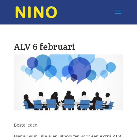
ALV 6 februari
Beste leden,
Hierbij wil ik jullie allen uitnodigen voor een
extra ALV,