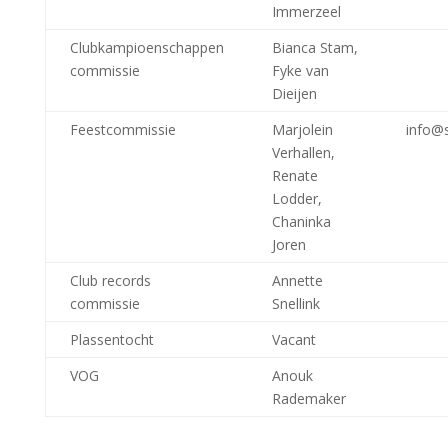
Immerzeel
Clubkampioenschappen
Bianca Stam,
commissie
Fyke van
Dieijen
Feestcommissie
Marjolein
info@s
Verhallen,
Renate
Lodder,
Chaninka
Joren
Club records
Annette
commissie
Snellink
Plassentocht
Vacant
VOG
Anouk
Rademaker