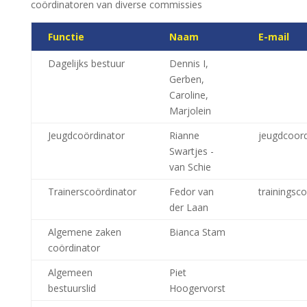
coördinatoren van diverse commissies
Functie
Naam
E-mail
Dagelijks bestuur
Dennis I,
Gerben,
Caroline,
Marjolein
Jeugdcoördinator
Rianne
jeugdcoord
Swartjes -
van Schie
Trainerscoördinator
Fedor van
trainingsc
der Laan
Algemene zaken
Bianca Stam
coördinator
Algemeen
Piet
bestuurslid
Hoogervorst