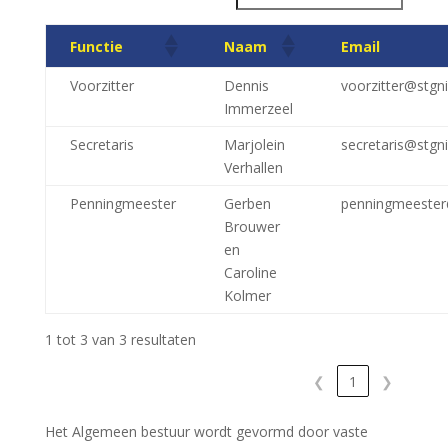
Functie
Naam
Email
Voorzitter
Dennis
voorzitter@stgni
Immerzeel
Secretaris
Marjolein
secretaris@stgni
Verhallen
Penningmeester
Gerben
penningmeester
Brouwer
en
Caroline
Kolmer
1 tot 3 van 3 resultaten
❮
1
❯
Het Algemeen bestuur wordt gevormd
door vaste