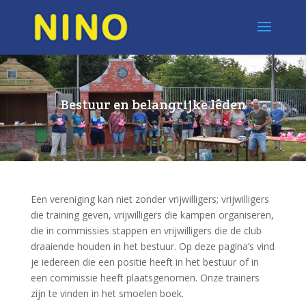
Bestuur en belangrijke leden
Een vereniging kan niet zonder vrijwilligers; vrijwilligers
die training geven, vrijwilligers die kampen organiseren,
die in commissies stappen en vrijwilligers die de club
draaiende houden in het bestuur. Op deze pagina’s vind
je iedereen die een positie heeft in het bestuur of in
een commissie heeft plaatsgenomen. Onze trainers
zijn te vinden in het smoelen boek.