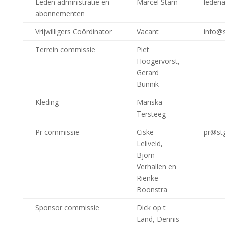
Leden administratie en
Marcel Stam
ledena
abonnementen
Vrijwilligers Coördinator
Vacant
info@s
Terrein commissie
Piet
Hoogervorst,
Gerard
Bunnik
Kleding
Mariska
Tersteeg
Pr commissie
Ciske
pr@stg
Leliveld,
Bjorn
Verhallen en
Rienke
Boonstra
Sponsor commissie
Dick op t
Land, Dennis