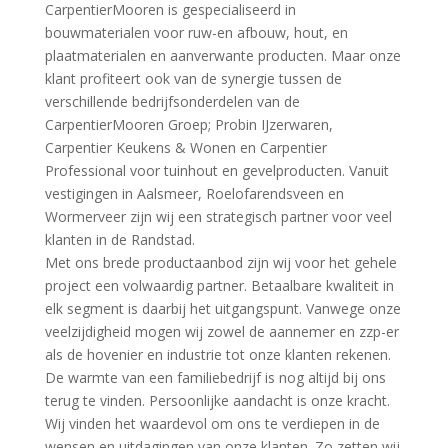
CarpentierMooren is gespecialiseerd in
bouwmaterialen voor ruw-en afbouw, hout, en
plaatmaterialen en aanverwante producten. Maar onze
klant profiteert ook van de synergie tussen de
verschillende bedrijfsonderdelen van de
CarpentierMooren Groep; Probin IJzerwaren,
Carpentier Keukens & Wonen en Carpentier
Professional voor tuinhout en gevelproducten. Vanuit
vestigingen in Aalsmeer, Roelofarendsveen en
Wormerveer zijn wij een strategisch partner voor veel
klanten in de Randstad.
Met ons brede productaanbod zijn wij voor het gehele
project een volwaardig partner. Betaalbare kwaliteit in
elk segment is daarbij het uitgangspunt. Vanwege onze
veelzijdigheid mogen wij zowel de aannemer en zzp-er
als de hovenier en industrie tot onze klanten rekenen.
De warmte van een familiebedrijf is nog altijd bij ons
terug te vinden. Persoonlijke aandacht is onze kracht.
Wij vinden het waardevol om ons te verdiepen in de
wensen en uitdagingen van onze klanten. Zo zetten wij