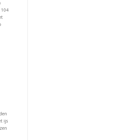
n
n 104
et
o
dden
 ijs
jzen