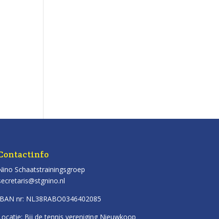
Contactinfo
Nino Schaatstrainingsgroep
secretaris@stgnino.nl
IBAN nr: NL38RABO0346402085
Locatie: Bij de tennis vereniging Nieuwkoop