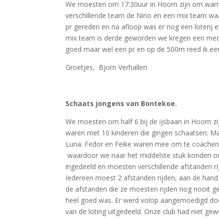
We moesten om 17:30uur in Hoorn zijn om warm 
verschillende team de Nino en een mix team waar 
pr gereden en na afloop was er nog een loterij e
mix team is derde geworden we kregen een medai
goed maar wel een pr en op de 500m reed ik een
Groetjes, Bjorn Verhallen
Schaats jongens van Bontekoe.
We moesten om half 6 bij de ijsbaan in Hoorn z
waren met 10 kinderen die gingen schaatsen: Mar
Luna. Fedor en Feike waren mee om te coachen
waardoor we naar het middelste stuk konden om
ingedeeld en moesten verschillende afstanden r
Iedereen moest 2 afstanden rijden, aan de hand
de afstanden die ze moesten rijden nog nooit g
heel goed was. Er werd volop aangemoedigd door e
van de loting uitgedeeld. Onze club had niet g