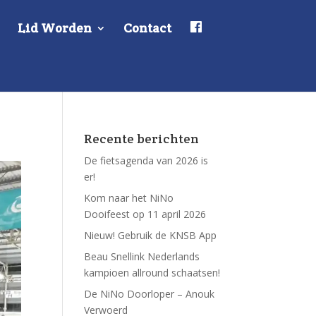
F
Lid Worden
Contact
a
c
e
b
o
o
k
Recente berichten
De fietsagenda van 2026 is
er!
Kom naar het NiNo
Dooifeest op 11 april 2026
Nieuw! Gebruik de KNSB App
Beau Snellink Nederlands
kampioen allround schaatsen!
De NiNo Doorloper – Anouk
Verwoerd