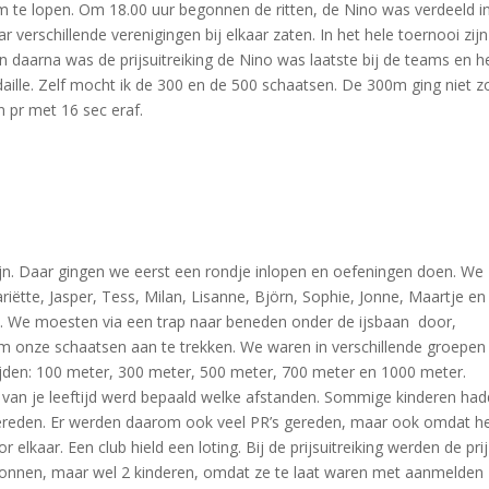
te lopen. Om 18.00 uur begonnen de ritten, de Nino was verdeeld i
verschillende verenigingen bij elkaar zaten. In het hele toernooi zij
n daarna was de prijsuitreiking de Nino was laatste bij de teams en h
lle. Zelf mocht ik de 300 en de 500 schaatsen. De 300m ging niet z
 pr met 16 sec eraf.
ijn. Daar gingen we eerst een rondje inlopen en oefeningen doen. We
iëtte, Jasper, Tess, Milan, Lisanne, Björn, Sophie, Jonne, Maartje en
. We moesten via een trap naar beneden onder de ijsbaan door,
 onze schaatsen aan te trekken. We waren in verschillende groepen
ijden: 100 meter, 300 meter, 500 meter, 700 meter en 1000 meter.
 van je leeftijd werd bepaald welke afstanden. Sommige kinderen ha
ereden. Er werden daarom ook veel PR’s gereden, maar ook omdat het
lkaar. Een club hield een loting. Bij de prijsuitreiking werden de pri
ewonnen, maar wel 2 kinderen, omdat ze te laat waren met aanmelden