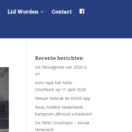
F
Lid Worden
Contact
a
c
e
b
o
o
k
Recente berichten
De fietsagenda van 2026 is
er!
Kom naar het NiNo
Dooifeest op 11 april 2026
Nieuw! Gebruik de KNSB App
Beau Snellink Nederlands
kampioen allround schaatsen!
De NiNo Doorloper – Anouk
Verwoerd