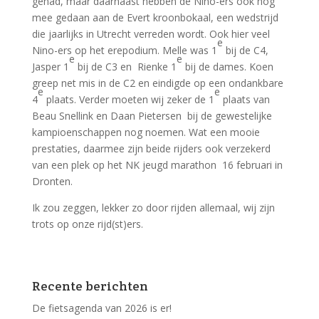
gehad, maar daarnaast hebben de Nino-ers ook nog
mee gedaan aan de Evert kroonbokaal, een wedstrijd
die jaarlijks in Utrecht verreden wordt. Ook hier veel
e
Nino-ers op het erepodium. Melle was 1
bij de C4,
e
e
Jasper 1
bij de C3 en Rienke 1
bij de dames. Koen
greep net mis in de C2 en eindigde op een ondankbare
e
e
4
plaats. Verder moeten wij zeker de 1
plaats van
Beau Snellink en Daan Pietersen bij de gewestelijke
kampioenschappen nog noemen. Wat een mooie
prestaties, daarmee zijn beide rijders ook verzekerd
van een plek op het NK jeugd marathon 16 februari in
Dronten.
Ik zou zeggen, lekker zo door rijden allemaal, wij zijn
trots op onze rijd(st)ers.
Recente berichten
De fietsagenda van 2026 is er!