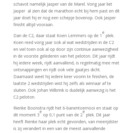
schavot namelijk Jasper van de Marel. Vorig jaar liet
Jasper al zien dat de marathon echt bij hem past en dit
jaar doet hij er nog een schepje bovenop. Ook Jasper
finisht altijd vooraan.
e
Dan de C2, daar staat Koen Lemmers op de 1
plek.
Koen reed vorig jaar ook al wat wedstrijden in de C2
en viel toen ook al op door zijn continue aanwezigheid
in de voorste gelederen van het peloton. Dit jaar rijdt
hij iedere week, rijdt aanvallend, is regelmatig mee met
ontsnappingen en rijdt ook vele gaatjes dicht.
Daarnaast weet hij iedere keer voorin te finishen, de
laatste 2 wedstrijden wist hij zelfs als winnaar af te
sluiten. Ook Johan Wilbrink is duidelijk aanwezig is het
C2 peloton.
Rienke Boonstra rijdt het 6-banentoernooi en staat op
e
e
dit moment 3
op 0,1 punt van de 2
plek. Dit jaar
heeft Rienke haar plek echt gevonden, van meerijdster
is zij verandert in een van de meest aanvallende