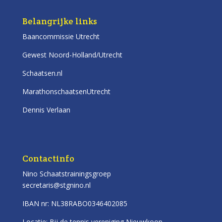
Belangrijke links
Baancommissie Utrecht
Gewest Noord-Holland/Utrecht
Schaatsen.nl
MarathonschaatsenUtrecht
Dennis Verlaan
Contactinfo
Nino Schaatstrainingsgroep
secretaris@stgnino.nl
IBAN nr: NL38RABO0346402085
Locatie: Bij de tennis vereniging Nieuwkoop