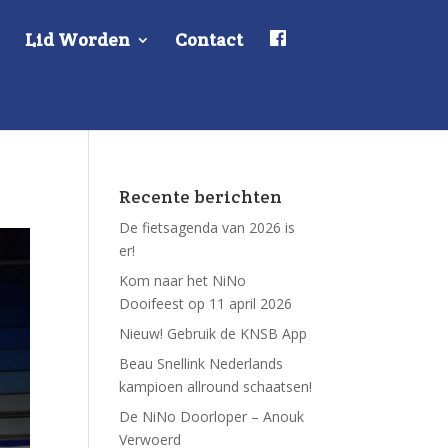
F
Lid Worden
Contact
a
c
e
b
o
o
k
Recente berichten
De fietsagenda van 2026 is
er!
Kom naar het NiNo
Dooifeest op 11 april 2026
Nieuw! Gebruik de KNSB App
Beau Snellink Nederlands
kampioen allround schaatsen!
De NiNo Doorloper – Anouk
Verwoerd