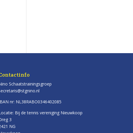
Contactinfo
Nino Schaatstrainingsgroep
secretaris@stgnino.nl
IBAN nr: NL38RABO0346402085
Locatie: Bij de tennis vereniging Nieuwkoop
Dreg 3
2421 NG