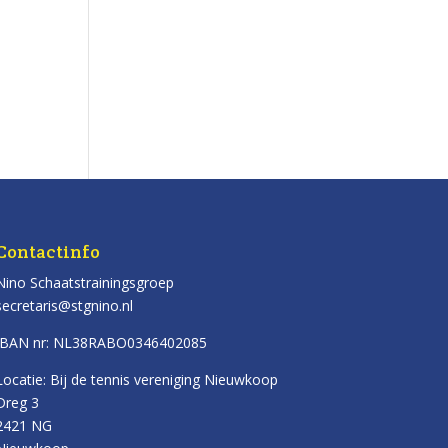
Contactinfo
Nino Schaatstrainingsgroep
secretaris@stgnino.nl
IBAN nr: NL38RABO0346402085
Locatie: Bij de tennis vereniging Nieuwkoop
Dreg 3
2421 NG