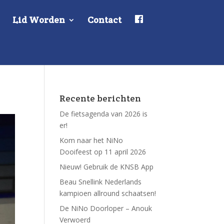
F
Lid Worden
Contact
a
c
e
b
o
o
k
Recente berichten
De fietsagenda van 2026 is
er!
Kom naar het NiNo
Dooifeest op 11 april 2026
Nieuw! Gebruik de KNSB App
Beau Snellink Nederlands
kampioen allround schaatsen!
De NiNo Doorloper – Anouk
Verwoerd