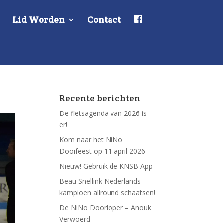
F
Lid Worden
Contact
a
c
e
b
o
o
k
Recente berichten
De fietsagenda van 2026 is
er!
Kom naar het NiNo
Dooifeest op 11 april 2026
Nieuw! Gebruik de KNSB App
Beau Snellink Nederlands
kampioen allround schaatsen!
De NiNo Doorloper – Anouk
Verwoerd