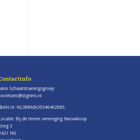
Contactinfo
Nino Schaatstrainingsgroep
secretaris@stgnino.nl
IBAN nr: NL38RABO0346402085
Locatie: Bij de tennis vereniging Nieuwkoop
Dreg 3
2421 NG