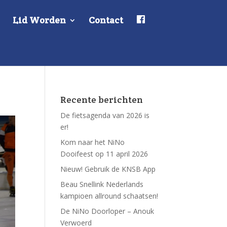
F
Lid Worden
Contact
a
c
e
b
o
o
k
Recente berichten
De fietsagenda van 2026 is
er!
Kom naar het NiNo
Dooifeest op 11 april 2026
Nieuw! Gebruik de KNSB App
Beau Snellink Nederlands
kampioen allround schaatsen!
De NiNo Doorloper – Anouk
Verwoerd