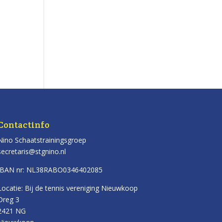
Contactinfo
Nino Schaatstrainingsgroep
secretaris@stgnino.nl
IBAN nr: NL38RABO0346402085
Locatie: Bij de tennis vereniging Nieuwkoop
Dreg 3
2421 NG