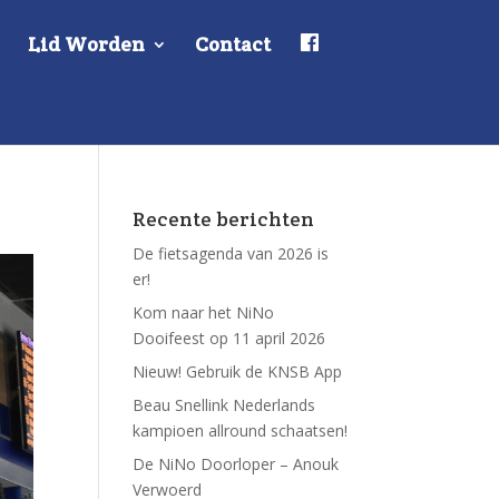
F
Lid Worden
Contact
a
c
e
b
o
o
k
Recente berichten
De fietsagenda van 2026 is
er!
Kom naar het NiNo
Dooifeest op 11 april 2026
Nieuw! Gebruik de KNSB App
Beau Snellink Nederlands
kampioen allround schaatsen!
De NiNo Doorloper – Anouk
Verwoerd