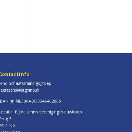
Contactinfo
Nino Schaatstrainingsgroep
secretaris@stgnino.nl
IBAN nr: NL38RABO0346402085
Locatie: Bij de tennis vereniging Nieuwkoop
Dreg 3
2421 NG