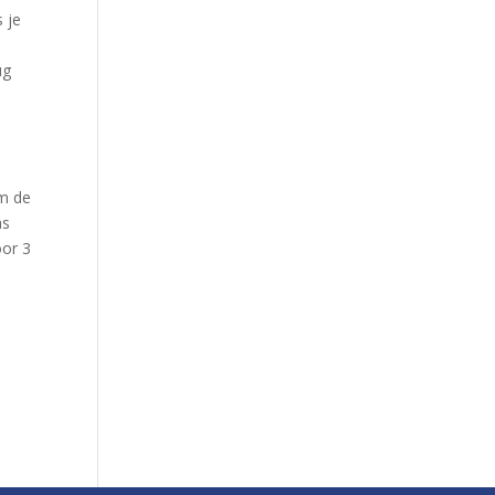
 je
e
ug
om de
as
oor 3