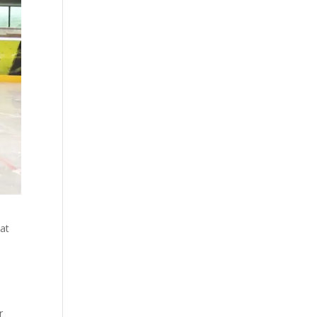
wat
r