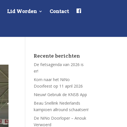
F
Lid Worden
Contact
a
c
e
b
o
o
k
Recente berichten
De fietsagenda van 2026 is
er!
Kom naar het NiNo
Dooifeest op 11 april 2026
Nieuw! Gebruik de KNSB App
Beau Snellink Nederlands
kampioen allround schaatsen!
De NiNo Doorloper – Anouk
Verwoerd