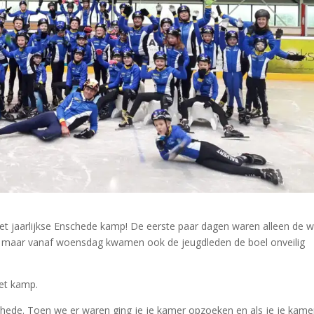
het jaarlijkse Enschede kamp! De eerste paar dagen waren alleen de 
, maar vanaf woensdag kwamen ook de jeugdleden de boel onveilig
het kamp.
ede. Toen we er waren ging je je kamer opzoeken en als je je kame