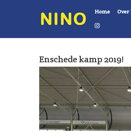
Home
Over
I
n
s
t
r
a
g
r
Enschede kamp 2019!
a
m