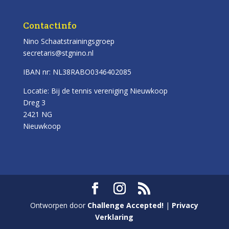
Contactinfo
Nino Schaatstrainingsgroep
secretaris@stgnino.nl
IBAN nr: NL38RABO0346402085
Locatie: Bij de tennis vereniging Nieuwkoop
Dreg 3
2421 NG
Nieuwkoop
Ontworpen door
Challenge Accepted!
|
Privacy
Verklaring