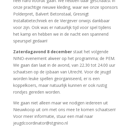
heel hard vooruit gaan. We hebben daar geschaatst in
onze prachtige nieuwe kleding, waar we onze sponsors
Polderpret, Balvert Betonstaal, Gresnigt
Installatietechniek en de Viergever onwijs dankbaar
voor zijn. Ook was er natuurlijk tijd voor spel tijdens
het kamp en hebben we in de nacht een spannend
speurspel gedaan!
Zaterdagavond 8 december
staat het volgende
NINO-evenement alweer op het programma; de PEM.
We gaan dan laat in de avond, van 22.30 tot 24.00 uur
schaatsen op de ijsbaan van Utrecht. Voor de jeugd
worden leuke spellen georganiseerd, er is een
koppelkoers, maar natuurlijk kunnen er ook rustig
rondjes gereden worden.
We gaan niet alleen maar we nodigen iedereen uit
Nieuwkoop uit om met ons mee te komen schaatsen!
Voor meer informatie, stuur een mail naar
jeugdcoordinator@stgnino.nl