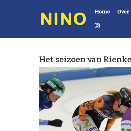
Home
Over
I
n
s
t
r
a
g
r
Het seizoen van Rienk
a
m