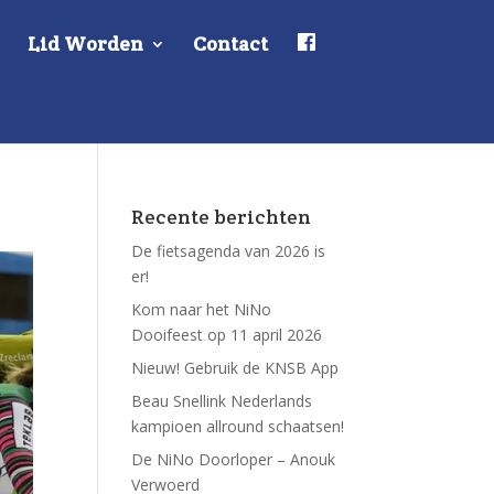
F
Lid Worden
Contact
a
c
e
b
o
o
k
Recente berichten
De fietsagenda van 2026 is
er!
Kom naar het NiNo
Dooifeest op 11 april 2026
Nieuw! Gebruik de KNSB App
Beau Snellink Nederlands
kampioen allround schaatsen!
De NiNo Doorloper – Anouk
Verwoerd