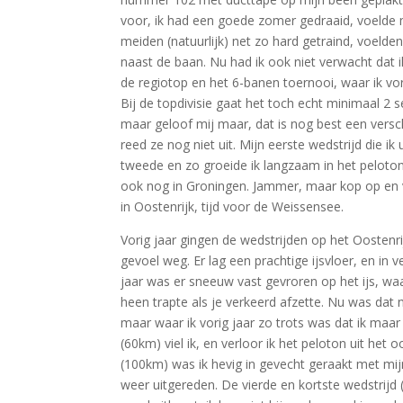
voor, ik had een goede zomer gedraaid, voelde m
meiden (natuurlijk) net zo hard getraind, voelde
naast de baan. Nu had ik ook niet verwacht dat i
de regiotop en het 6-banen toernooi, waar ik vo
Bij de topdivisie gaat het toch echt minimaal 2 s
maar geloof mij maar, dat is nog best een versch
reed ze nog niet uit. Mijn eerste wedstrijd die 
tweede en zo groeide ik langzaam in het peloton.
ook nog in Groningen. Jammer, maar kop op en ve
in Oostenrijk, tijd voor de Weissensee.
Vorig jaar gingen de wedstrijden op het Oostenri
gevoel weg. Er lag een prachtige ijsvloer, en in
jaar was er sneeuw vast gevroren op het ijs, wa
heen trapte als je verkeerd afzette. Nu was dat n
maar waar ik vorig jaar zo trots was dat ik maar
(60km) viel ik, en verloor ik het peloton uit het
(100km) was ik hevig in gevecht geraakt met mij
weer uitgereden. De vierde en kortste wedstrijd