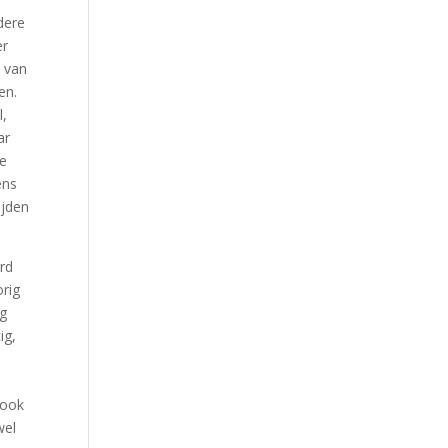
dere
er
p van
en.
l,
ar
de
ens
ijden
erd
orig
ag
ig,
d
 ook
wel