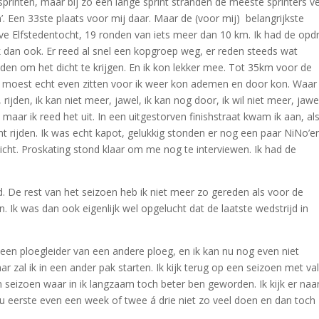
 sprinten, maar bij zo een lange sprint stranden de meeste sprinters v
en’. Een 33ste plaats voor mij daar. Maar de (voor mij) belangrijkste
eve Elfstedentocht, 19 ronden van iets meer dan 10 km. Ik had de opd
 dan ook. Er reed al snel een kopgroep weg, er reden steeds wat
jden om het dicht te krijgen. En ik kon lekker mee. Tot 35km voor de
 en ik moest echt even zitten voor ik weer kon ademen en door kon. Waar 
rijden, ik kan niet meer, jawel, ik kan nog door, ik wil niet meer, jawel
 maar ik reed het uit. In een uitgestorven finishstraat kwam ik aan, al
ht rijden. Ik was echt kapot, gelukkig stonden er nog een paar NiNo’e
cht. Proskating stond klaar om me nog te interviewen. Ik had de
sd. De rest van het seizoen heb ik niet meer zo gereden als voor de
n. Ik was dan ook eigenlijk wel opgelucht dat de laatste wedstrijd in
 een ploegleider van een andere ploeg, en ik kan nu nog even niet
r zal ik in een ander pak starten. Ik kijk terug op een seizoen met va
en seizoen waar in ik langzaam toch beter ben geworden. Ik kijk er naar
nu eerste even een week of twee á drie niet zo veel doen en dan toch