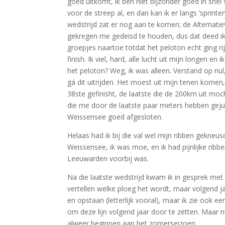
goed uitkomt, ik ben niet bijzonder goed in snel
voor de streep al, en dan kan ik er langs ‘sprint
wedstrijd zat er nog aan te komen; de Alternati
gekregen me gedeisd te houden, dus dat deed ik
groepjes naartoe totdat het peloton echt ging ri
finish. Ik viel, hard, alle lucht uit mijn longen
het peloton? Weg, ik was alleen. Verstand op nul, 
gá dit uitrijden. Het moest uit mijn tenen komen,
38ste gefinisht, de laatste die de 200km uit moc
die me door de laatste paar meters hebben gejui
Weissensee goed afgesloten.
Helaas had ik bij die val wel mijn ribben gekneu
Weissensee, ik was moe, en ik had pijnlijke ribbe
Leeuwarden voorbij was.
Na die laatste wedstrijd kwam ik in gesprek met
vertellen welke ploeg het wordt, maar volgend jaa
en opstaan (letterlijk vooral), maar ik zie ook e
om deze lijn volgend jaar door te zetten. Maar 
alweer beginnen aan het zomerseizoen.