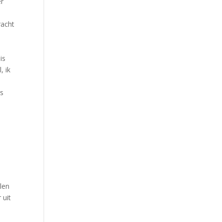
er
racht
is
, ik
s
rs
llen
 uit