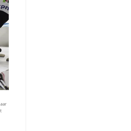
maar
et