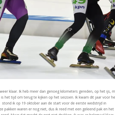
 weer klaar. Ik heb meer dan genoeg kilometers gereden, op het ijs, 
 is het tijd om terug te kijken op het seizoen. Ik kwam dit jaar voor h
 stond ik op 19 oktober aan de start voor de eerste wedstrijd in
e pakken waren er nog niet, dus ik reed met een geleend pak en het
ond. Maar dat mocht de pret niet drukken, ik was er helemaal klaar