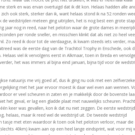
e sterk en was ervan overtuigd dat ik dit kon. Helaas hadden alle an
n zich ook sterk, sterker dan ik, want helaas stond ik na 52 ronden we
k de wedstrijden meteen ging uitrijden, het is nog best een grote sta
rig jaar nog in reed, naar het peloton waar de grote dames in meerijd
econden per ronde sneller, en misschien klinkt dat als niet zo heel vee
il. Zo reed ik door tot de vierdaagse, ik kwam steeds iets verder, ma
ik uitreed was de eerste dag van de Trachitol Trophy in Enschede, ook 
 Helaas viel ik vervolgens eerst in Alkmaar, toen in Breda en vervolg
rder, het was immers al bijna eind januari, bijna tijd voor de wedstr
jkse natuurijs me vrij goed af, dus ik ging nu ook met een zelfverzek
 vergelijking met het jaar ervoor moest ik daar wel even aan wennen. V
ardoor er veel scheuren in zaten en je makkelijk door de bovenste la
iet het geval, er lag een gladde plaat met nauwelijks scheuren. Pracht
 één keer was gevallen, kon ik dat nu niet zeggen. De eerste wedstrij
 oog, helaas, maar ik reed wel de wedstrijd uit. De tweede wedstrijd
n tasje met eten waardoor ik toen ook het peloton verloor, maar die
 (slechts 40km) kwam aan op een heel lange eindsprint, wat voor mij 