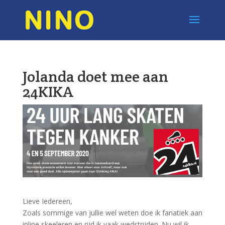
Jolanda doet mee aan
24KIKA
Lieve Iedereen,
Zoals sommige van jullie wel weten doe ik fanatiek aan
inline skeeleren en rijd ik vaak wedstrijden. Nu wil ik